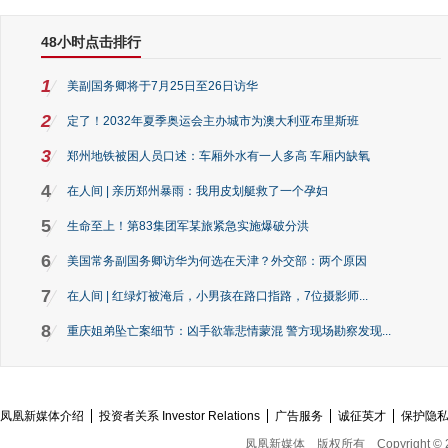
48小时点击排行
1
美副国务卿将于7月25日至26日访华
2
定了！2032年夏季奥运会主办城市为澳大利亚布里斯班
3
郑州地铁被困人员口述：车厢外水有一人多高 车厢内缺氧
4
在人间 | 亲历郑州暴雨：我用皮划艇救了一个孕妇
5
生命至上！第83集团军某旅紧急实施爆破分洪
6
美国常务副国务卿访华为何选在天津？外交部：两个原因
7
在人间 | 红绿灯被淹后，小男孩在路口指路，7位摄影师...
8
重庆姐弟坠亡案细节：凶手欲靠悲情蒙混 警方现场勘察发现...
凤凰新媒体介绍
投资者关系 Investor Relations
广告服务
诚征英才
保护隐
凤凰新媒体
版权所有
Copyright © 