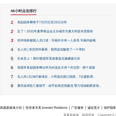
48小时点击排行
1
美副国务卿将于7月25日至26日访华
2
定了！2032年夏季奥运会主办城市为澳大利亚布里斯班
3
郑州地铁被困人员口述：车厢外水有一人多高 车厢内缺氧
4
在人间 | 亲历郑州暴雨：我用皮划艇救了一个孕妇
5
生命至上！第83集团军某旅紧急实施爆破分洪
6
美国常务副国务卿访华为何选在天津？外交部：两个原因
7
在人间 | 红绿灯被淹后，小男孩在路口指路，7位摄影师...
8
重庆姐弟坠亡案细节：凶手欲靠悲情蒙混 警方现场勘察发现...
凤凰新媒体介绍
投资者关系 Investor Relations
广告服务
诚征英才
保护隐
凤凰新媒体
版权所有
Copyright © 