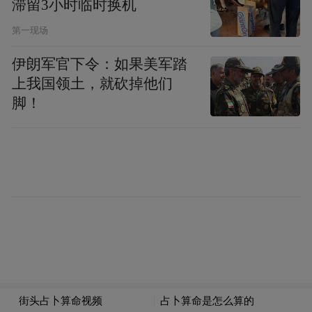
滞留3小时临时换机
看，还远远不能与疫情前相比，真正的“春暖
第一现场
花”开尚需时日。
伊朗军官下令：如果美军踏
上我国领土，就砍掉他们
携程海外跟团产品总监张妍向记者坦言，“航
脚！
班资源有限以及团票政策不明朗导致当前国
内出发的境外跟团产品选择较少。过去三年
疫情下，海外很多中餐厅关闭，导游停职转
行，通知宣布后境外地接社需要一些时间重
整旗鼓，出境跟团游市场的恢复还需要一个
过程。从春节假期前开始，我们就在与海外
地接社密切联系，紧锣密鼓地摸排采购资
源，制定产品上线计划，审核上架产品。”