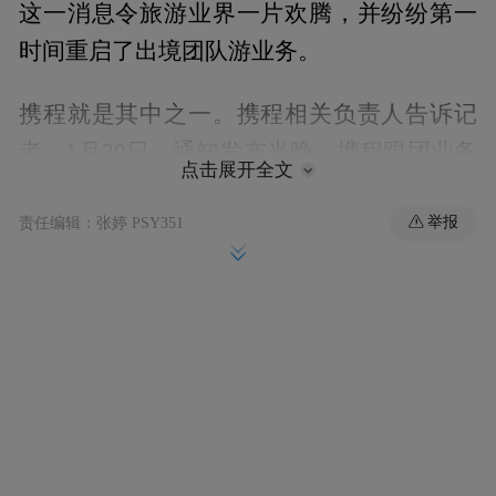
这一消息令旅游业界一片欢腾，并纷纷第一
时间重启了出境团队游业务。
携程就是其中之一。携程相关负责人告诉记
者，1月20日，通知发布当晚，携程跟团业务
点击展开全文
线就上线了近百条出境团队游产品，同时，
举报
积极联络海外合作伙伴沟通资源打磨产品，
责任编辑：张婷 PSY351
为即将重启的出境团队游做准备。
截至目前，携程共上线了近700条出境团队游
产品，覆盖15个目的地国家/地区；其中携程
自营产品近400条，覆盖9个目的地国家，包
含跟团游、半自助游、私家团以及自由行打
包产品等多种类型。