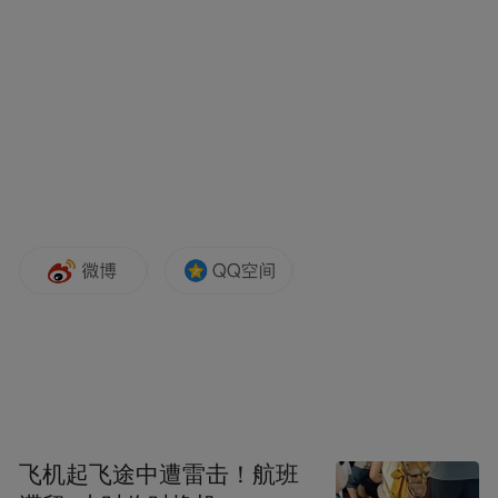
单同比增长640%。
令旅行社们感到欣喜的是，春节假期，很多
游客已经开始关注出境团队游产品。上述负
责人告诉记者，春节假期7天，携程平台上的
出境团队产品浏览量上涨了3倍，报团的产品
涉及8个国家11个目的地城市。其中，选择泰
国、马尔代夫和埃及旅游产品的游客最多，
出发地主要为上海、北京、杭州这三个城
市。截至1月30日，携程最早的出境团将于2
月7日前往曼谷，内容为泰国曼谷+芭提雅6日
5晚半自助游。
飞机起飞途中遭雷击！航班
尽管如此，从目前报团出境旅游的游客数量