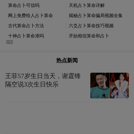
据张妍介绍，春节假期报名尝鲜的“早鸟”用
户主要以90后和80后为主。“与疫情前中老年
人报团出境旅游不同，对于经历了国内疫情
波峰后，中老年群体显然还没完全恢复信
心，迫不及待要出国看世界的年轻人成为了
我们的第一批客人。我们预判，大概从3月份
热点新闻
开始，出境跟团产品数量和报名人数都会增
势喜人。”
王菲57岁生日当天，谢霆锋
隔空说3次生日快乐