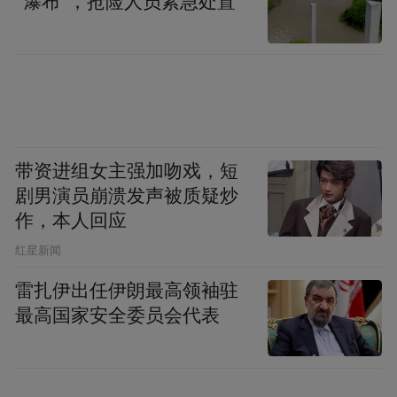
“瀑布”，抢险人员紧急处置
客户服务保障、人才调整这三方面的工作。
在产品方面，重点布局了自由行、小包团和
跟团游产品，涉及的目的地包括泰国、马尔
代夫等。
同程也在积极准备。在1月20日通知发布后，
带资进组女主强加吻戏，短
剧男演员崩溃发声被质疑炒
该平台上出境游产品的搜索量瞬时上涨超过5
作，本人回应
倍。其中搜索热度最高的国家为泰国，搜索
​红星新闻
量暴涨430%。此外，柬埔寨、新加坡、马来
西亚和印度尼西亚也位列国内游客最关注的
雷扎伊出任伊朗最高领袖驻
最高国家安全委员会代表
出境游目的地的前五位。
同程研究院分析，出境团队游试点政策实施