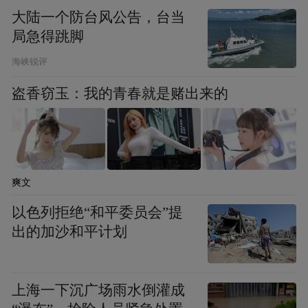
大陆一个防台风公告，台当
局急得跳脚
海峡锐评
盗香窃玉：我的青春就是赌出来的
对此，途牛旅游相关负责人也表示，恢复出
境团队游业务对旅行社而言是重大利好。一
方面，国内游客出境游需求亟须释放；另一
爽文
方面，经过三年疫情大考后，出境游市场将
以色列拒绝“和平委员会”提
呈现出新的趋势，打造高质量的出境游产品
出的加沙和平计划
对于旅行社来说势在必行。
据该负责人介绍，目前，途牛正在有计划地
上海一下沉广场雨水倒灌成
筹备出境游业务，将重点做好供应链重建、