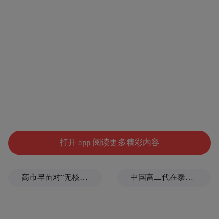
打开 app 阅读更多精彩内容
这无疑为于1月初重启的出境游市场复苏，再
高市早苗对“无核三原则”含糊表态，长崎市长：核武是“绝对恶”
中国富二代在泰国被杀，嫌犯自首后称“在女友浴室看见他”，真相却没这么简单
添一把火。刚过去的兔年春节假期，中国出
境旅游市场交出三年以来最亮眼成绩单。携
程数据显示，春节期间，平台上的出境游订