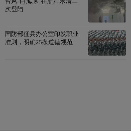
台风“白海豚”在浙江乐清二
属地政策落实好各项防疫要求。
次登陆
“特别声明：以上作品内容(包括在内的视频、图片或音
频)为凤凰网旗下自媒体平台“大风号”用户上传并发
国防部征兵办公室印发职业
布，本平台仅提供信息存储空间服务。
准则，明确25条道德规范
Notice: The content above (including the videos,
pictures and audios if any) is uploaded and posted
by the user of Dafeng Hao, which is a social media
platform and merely provides information storage
space services.”