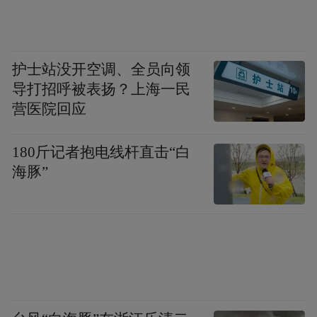
后，中国出境游市场将加速进入恢复周期，
但各海外目的地恢复的节奏也有所差异，中
国游客会首先考虑政策更开放、更友好的境
护士站没开空调、全员向领
外目的地。由于气候温暖，预计东南亚和南
导打招呼被表扬？上海一民
亚将成为中国游客冬季出游的主要选择。
营医院回应
业内人士提醒，试点恢复出境团队游，还要
180斤记者抱电线杆直击“白
注意做好疫情防控。文化和旅游部的通知强
海豚”
调，各地要认真落实“乙类乙管”总体方案要
求，宣传倡导“每个人都是自己健康第一责任
人”的理念，指导旅行社严格遵守中国与目的
地国家的防疫要求，提醒游客出行前做好自
我监测，确认自身健康状况，行程中注意自
身安全和防护，遵守防疫规定，回国后根据