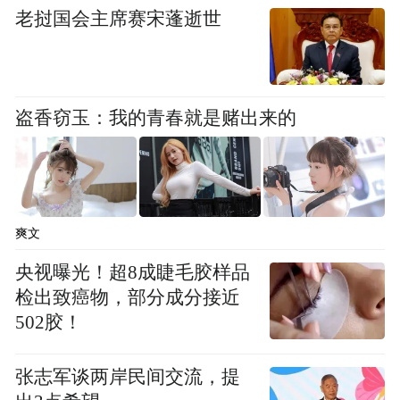
老挝国会主席赛宋蓬逝世
盗香窃玉：我的青春就是赌出来的
爽文
共有161间客房和58间精美套房，优雅而精
央视曝光！超8成睫毛胶样品
致，可眺望西岸滨江壮阔景致。酒店将于今
检出致癌物，部分成分接近
年第一季度开业，非常期待！
502胶！
上海滴水湖洲际酒店
张志军谈两岸民间交流，提