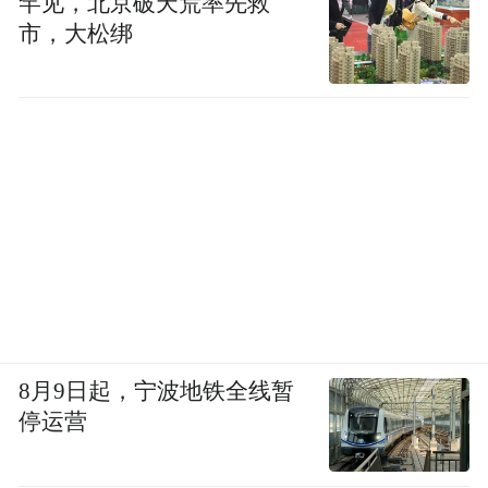
罕见，北京破天荒率先救
市，大松绑
酒店依托自然生态构建，由享誉全球的
ATKINS建筑设计事务所匠心雕琢，整体造型
俯瞰如桃花般婀娜绽放于湖面之上，郁郁葱
葱的园林错落有致，有序延伸接连着游艇码
头，将现代滨海风尚与江南山水美学融合。
8月9日起，宁波地铁全线暂
停运营