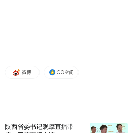
2023年，传奇乐享奢华酒店品牌“美高梅”入
驻最具规模的国际文化地标片区之一的上海
西岸。目前，酒店大楼门口前的“美高梅狮
子”已经落成。这将是美高梅品牌在中国内地
陕西省委书记观摩直播带