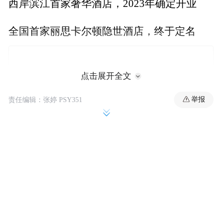
西岸滨江首家奢华酒店，2023年确定开业
全国首家丽思卡尔顿隐世酒店，终于定名
点击展开全文
举报
责任编辑：张婷 PSY351
苏州迎来四季、悦榕庄双料重磅酒店
阿丽拉酒店即将闪耀武汉、珠海