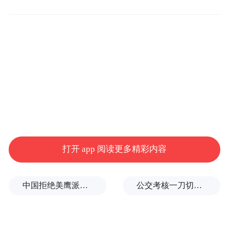
经过一整年的低靡
2023年，一大波重磅酒店要来了！
上海西岸美高梅酒店
打开 app 阅读更多精彩内容
中国拒绝美鹰派副防长访华？弦外之音被热议
公交考核一刀切司机不敢开空调：别把压力转嫁一线员工