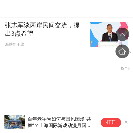
张志军谈两岸民间交流，提
阿丽拉东澳岛·珠海酒店，建筑造型非常独
出3点希望
特，俯瞰前冲的造型灵感，便来自于岩石边
海峡新干线
缘探身看海的激情与冲动。
百年老字号如何与国风国漫“共
意
打开
舞”？上海国际游戏动漫月国潮
问
老挝国会主席赛宋蓬逝世
节嘉年华跨界来袭