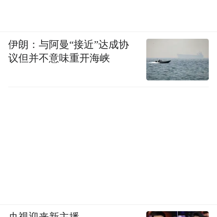
酒店前身是武汉东湖碧波宾馆。东湖碧波宾
馆位于东湖生态旅游风景区磨山南麓，掩映
伊朗：与阿曼“接近”达成协
议但并不意味重开海峡
在青山绿水之中，拥有得天独厚的自然风
光。宾馆创建于1989年，积累了丰富的会务
接待、旅游接待的经验。