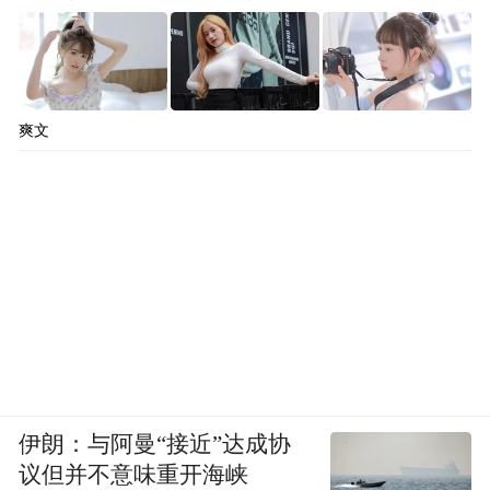
爽文
上海北外滩金辉索菲特酒店，落户于上海历
史悠久且充满活力的北外滩，酒店楼高25
层，拥有300间奢华客房及套房，可将外滩及
天际线美景尽收眼底。
伊朗：与阿曼“接近”达成协
议但并不意味重开海峡