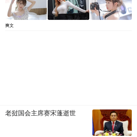
壶身黄色珐琅釉地上彩绘折枝菊花纹，四面
凸起椭圆形菊瓣式开光，内饰彩釉大团菊
爽文
纹。此壶底署“乾隆年制”款，并有工匠签名
“coteau”。壶盖沿内侧有金匠标章、巴黎地区
征税标章、金属纯度标章戳印痕记，可确定
为1783年在法国巴黎地区由金银器工匠Jean
Daniel Doerffer制作金质胎体，珐琅画师
Joseph Coteau烧制珐琅。此壶由粤海关画样
后，送到法国制作，乾隆四十九年（1784）
被送入清宫。
老挝国会主席赛宋蓬逝世
绘图仪器