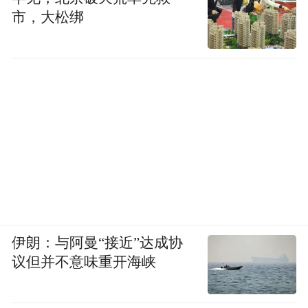
市，大松绑
制，上有法国王室纹章。这套餐具是凡尔赛
宫廷使用的首套中国产瓷质餐具，也是首套
中国产带法国王室纹章的餐具，可能用于
1738年为路易十五布置的餐厅。餐具样式均
为欧式，纹章形状和图案由法国东印度公司
提供给中国工匠。
乾隆皇帝像瓷版画
伊朗：与阿曼“接近”达成协
议但并不意味重开海峡