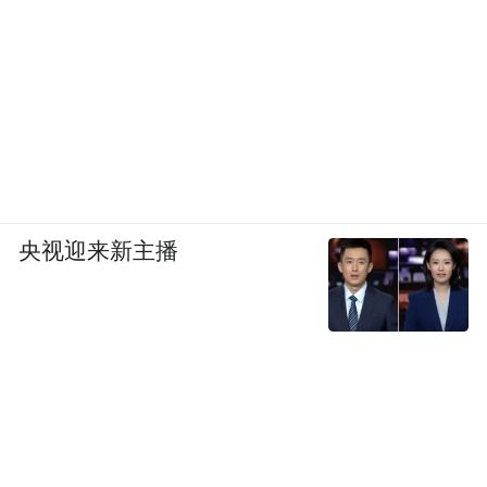
央视迎来新主播
粉地彩绘描金开光花卉人物图两节瓷瓶，1759-
1760年，法国塞弗尔瓷器工场，通高22.5厘米宽17.5