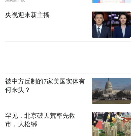
海峡新干线
国交往的礼品，或来自传教士的贡献，或来
央视迎来新主播
自两国之间的贸易。同时，随着中法交往的
不断深入，不乏清宫向法国定制物品的情
形。清宫内有诸多受到法国技艺影响或带有
法国文化印记的器物，中法两国深厚而精致
的文化在紫禁城内密切互动，激发出丰富的
想象力和新创意。
被中方反制的7家美国实体有
何来头？
罕见，北京破天荒率先救
市，大松绑