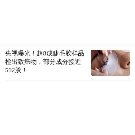
青花加彩描金纹章瓷，18世纪，中国景德镇，瓷
央视曝光！超8成睫毛胶样品
壶为吉美国立亚洲艺术博物馆藏，瓷盘与瓷罐为凡
检出致癌物，部分成分接近
尔赛宫与特里亚农宫国立博物馆藏
502胶！