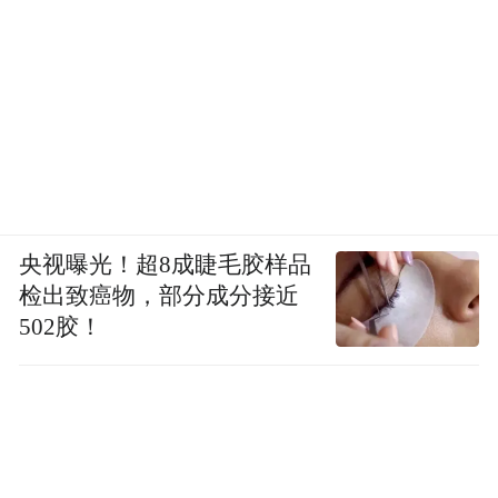
铜镀金壳开光人物像怀表，17世纪，法国，径6.5
厘米厚4.5厘米链长18厘米，故宫博物院藏
铜镀金表壳中央用郁金香花围出圆形开光，
央视曝光！超8成睫毛胶样品
开光处是一男士头像，为法国国王路易十
检出致癌物，部分成分接近
四。珐琅二针表盘，表盘中心描绘金色百合
502胶！
花图案，为法国王室标志。指针亦为郁金香
形状。打开机芯，可见摆轮保护罩上镂雕一
条中国式五爪金龙。机芯夹板上有制作工匠
的名款和产地：THVRET ,PARIS。黑鲨鱼皮