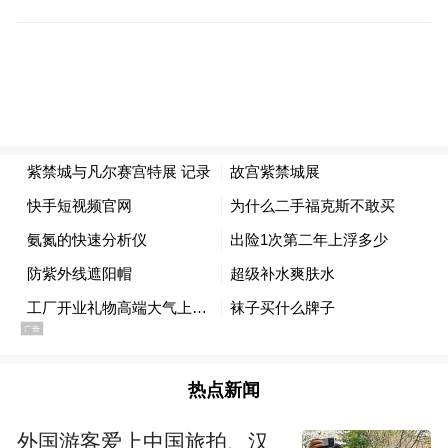
展览现场
2004年和2005年，凡尔赛宫和故宫博物院先
后合作举办“康熙大帝展”和“太阳王路易十四
——法国凡尔赛宫珍品特展”。2014年中法建
交50周年之际，凡尔赛宫举办“中国在凡尔
赛：18世纪的艺术与外交”展览。这些展览都
取得很大的社会影响，为双方更深入的交流
奠定了良好基础。
展览共分“龙与百合花的相遇”“紫禁城中的法
热点新闻
国风景”“凡尔赛宫的中国时尚”三个单元。
外国游客爱上中国旅拍、汉