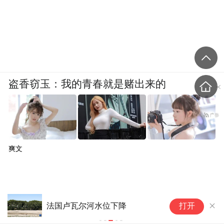
乾隆皇帝像瓷版画，约1776年，夏尔·埃鲁瓦·阿瑟
兰（1743～1804年），法国塞弗尔瓷器工场，高23.7
厘米 宽17.4厘米，凡尔赛宫与特里亚农宫国立博物
馆藏
盗香窃玉：我的青春就是赌出来的
这幅瓷版画由法国塞弗尔瓷器工场的艺术家
根据潘廷章的一幅水彩画绘制。画面中，乾
隆皇帝头戴一顶毛帽，帽子顶部有一颗巨大
的圆形珍珠。水彩画为贝尔坦所有，由其提
爽文
供给法国塞弗尔瓷器工场使用。该画还被用
于雕刻《中国杂纂》第一卷的卷首插图。瓷
版画由路易十六于1776年以高达480里弗尔的
法国卢瓦尔河水位下降
法
打开
价格购藏，陈设于凡尔赛宫的书房内。