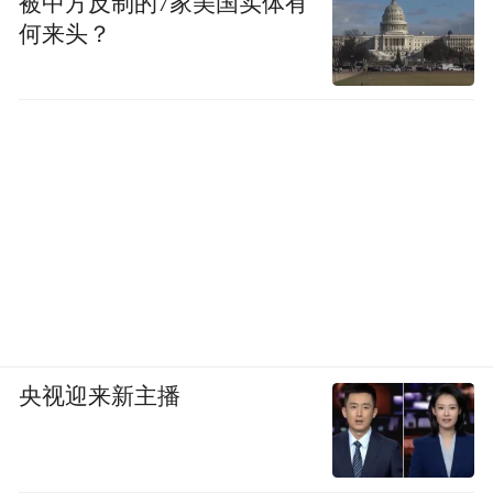
被中方反制的7家美国实体有
何来头？
十骏马图册，清乾隆 王致诚，每开纵24.2厘米横
29.1厘米，故宫博物院藏
此册为法国传教士画家王致诚所作，是目前
已知唯一带有其署款的作品。全册所绘十匹
骏马，皆为乾隆帝坐骑。图中骏马造型准
确，体态生动，用笔工致细腻，赋色清新明
快，展现了王致诚高超的写实能力与绘画技
央视迎来新主播
巧。背景树石以中国传统笔墨技法绘制而
成，应出自中国画家之手。每图本幅写有满