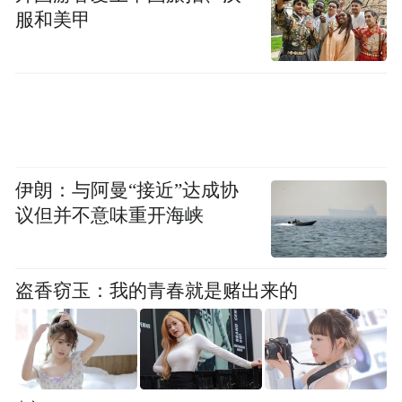
第一单元“龙与百合花的相遇”。龙是中国人
服和美甲
独特的文化创造和精神标识，百合花是法国
王室的标志，龙与百合花的相遇源于1688
年。这一年，法王路易十四派遣的国王数学
家到达北京，得到康熙皇帝的接见，正式开
启了中法间的政治交往和文化交流。中法之
伊朗：与阿曼“接近”达成协
间的交往呈现出两国宫廷始终高度关注积极
议但并不意味重开海峡
推进、以科学和艺术交流为主旨、以服务清
宫的耶稣会士为沟通桥梁的特点。中国古代
盗香窃玉：我的青春就是赌出来的
文化经典与历史著作的西传，促成了法国近
代汉学的诞生。