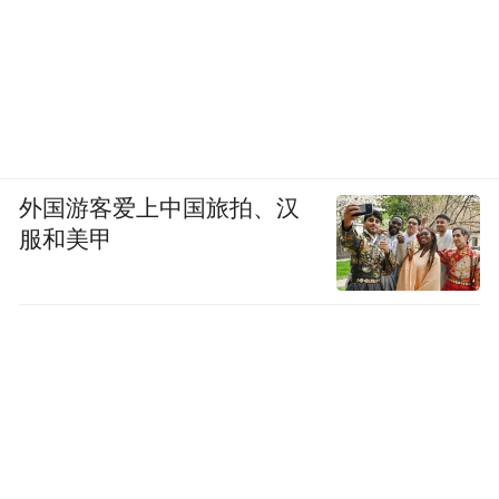
此盒绘图仪器为康熙时期由造办处将法国制
和清宫自制仪器组合配套而成。整套放置在
黑漆方盒内，盒内分上下两层，共有各类仪
器三十余件，包括比例尺、直尺、矩尺、圆
规、测角尺等。盒内另有铜镀金三角支架及
蓝色珐琅水丞，水丞底部镌刻“康熙御制”
外国游客爱上中国旅拍、汉
款。整套仪器功能齐备，摆放有序，简单实
服和美甲
用。
十骏马图册