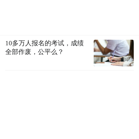
厘米厚14.3厘米，故宫博物院藏
花瓶由可分开的上下两部分组成，通体粉
地，绿釉卷叶纹四面开光。上半部分为椭圆
形花瓶，喇叭口，底部有孔，下半部分为圆
10多万人报名的考试，成绩
形底座，肩部四面有镂空。开光内主题图案
全部作废，公平么？
为人物、田园景致和花卉。此对花瓶是法国
塞弗尔瓷器工场于1759至1760年由画工
Dodin绘制的作品，为塞弗尔瓷器的精品。
乾隆款画珐琅菊花纹壶