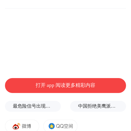
同步启幕。据悉，“中法文化之春”创立于
2006年，旨在推动中法两国艺术机构和艺术
家之间交流对话，展现中法文化艺术的创新
与活力，增进两国民众对彼此文化的了解和
友谊。经过18年的发展，该艺术节已成为中
法文化交流的重要平台。“紫禁城与凡尔赛
宫”展的开幕标志着中法文化之春在北京正式
启动。
打开 app 阅读更多精彩内容
此次展览开幕也是故宫博物院与法国机构交
流合作的新开端。开幕式期间，故宫博物院
最危险信号出现！全球能源大动脉岌岌可危
中国拒绝美鹰派副防长访华？弦外之音被热议
与法国凡尔赛宫和吉美国立亚洲艺术博物馆
签署了战略合作协议。新闻发布会过程中，
故宫博物院与卡地亚也签署了合作协议。故