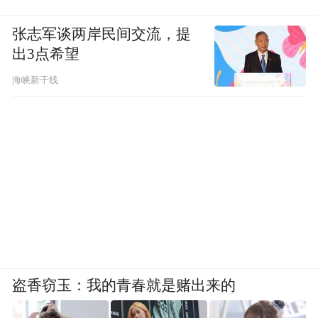
张志军谈两岸民间交流，提
出3点希望
海峡新干线
乾隆款画珐琅菊花纹壶，1783年，法国，通高9厘
米口径6厘米足径5.8厘米壶身宽10厘米最长15.5厘
盗香窃玉：我的青春就是赌出来的
米，故宫博物院藏