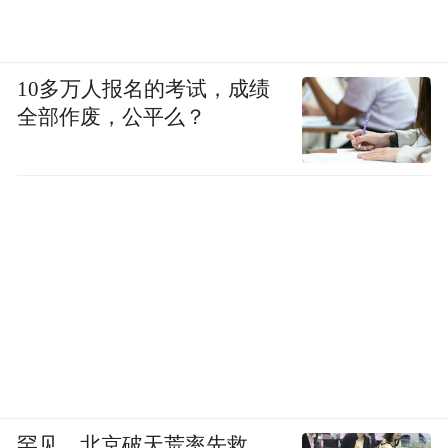
10多万人报名的考试，成绩
全部作废，公平么？
青花加彩描金纹章瓷，18世纪，中国景德镇，瓷
壶为吉美国立亚洲艺术博物馆藏，瓷盘与瓷罐为凡
尔赛宫与特里亚农宫国立博物馆藏
餐具为18世纪30年代末在中国为路易十五定
罕见，北京破天荒率先救