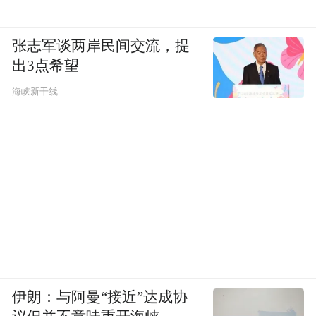
万里之外的中国宫廷，自路易十四派出“国王
数学家”来华以后，大量法国耶稣会士东来，
张志军谈两岸民间交流，提
很多法国人长期在此服务，他们对清代宫廷
出3点希望
在科学、艺术、建筑、医学、地图编绘等诸
海峡新干线
多领域产生了重要影响，这种状况一直持续
到乾隆末年。
展览追寻17世纪下半叶至18世纪一百多年
间，中法往来交互的历史印迹。中国和法国
虽远隔千山万水，在历史上却进行过持续不
断的理解对方的尝试和文化交流的实践。他
们彼此间的吸引，相互间的兴趣，一直深藏
于历史记忆之中，令人回味无穷，成就了一
伊朗：与阿曼“接近”达成协
段世界文明发展史上交流互鉴的佳话。