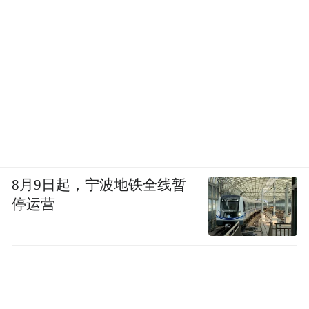
文马名，左侧对题有张照、梁诗正奉敕撰
赞，为嵇璜所书。
展品为图册中的万吉骦和籋云驶两开。
青花加彩描金纹章瓷
8月9日起，宁波地铁全线暂
停运营