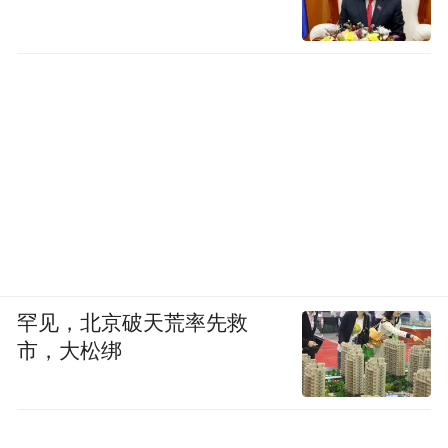
粉地彩绘描金开光花卉人物图两节瓷瓶，1759-
1760年，法国塞弗尔瓷器工场，通高22.5厘米宽17.5
厘米厚14.3厘米，故宫博物院藏
罕见，北京破天荒率先救
市，大松绑