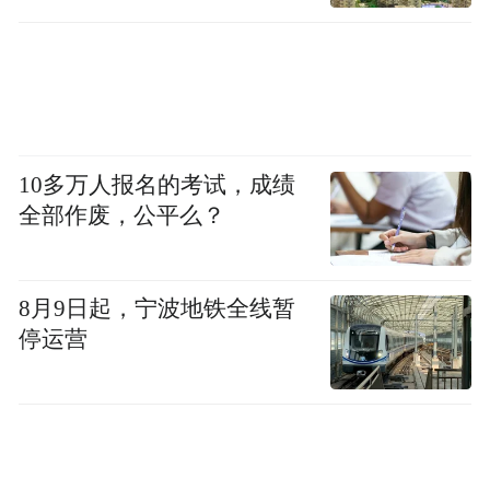
10多万人报名的考试，成绩
展览现场
全部作废，公平么？
第三单元“凡尔赛宫的中国时尚”，分为“收藏
和改造”“模仿与灵感”两个章节。随着中西交
8月9日起，宁波地铁全线暂
停运营
往的深入，大量中国物品输送欧洲市场，诸
多法国王室成员和政要成为中国艺术品的收
藏家。同时，法国对从中国进口的物品进行
装饰和改造，以适应自身的审美需求。中国