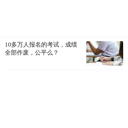
展览现场
17世纪下半叶至18世纪是中法宫廷间交往和
10多万人报名的考试，成绩
全部作废，公平么？
文化交流的黄金时代，这一时期是法国王室
及其宫廷对中国文化兴趣最为浓厚的时期。
大量中国工艺品和书籍进入法国宫廷和贵族
的收藏视野，引发了以凡尔赛宫为中心波及
欧洲的“中国风艺术”创作风潮。法国宫廷保
存了大量来自中国的物品以及法国本土创作
的中国风艺术作品，成为了解此一时期中法
关系和艺术交流的重要物证。同时，在远隔