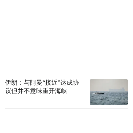
伊朗：与阿曼“接近”达成协
议但并不意味重开海峡
绘图仪器，清康熙，清宫造办处，盒长26厘米宽
22厘米高5厘米，故宫博物院藏