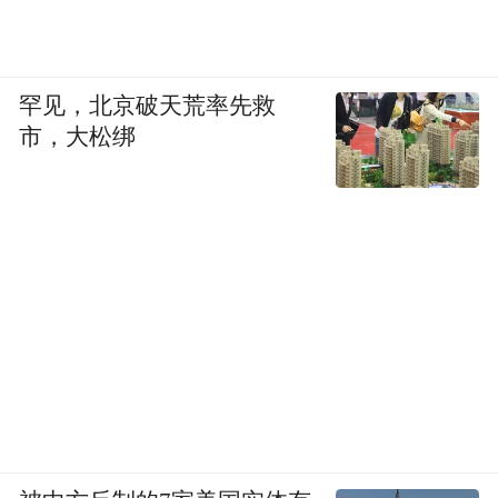
罕见，北京破天荒率先救
市，大松绑
十骏马图册，清乾隆 王致诚，每开纵24.2厘米横
29.1厘米，故宫博物院藏