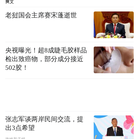
爽文
老挝国会主席赛宋蓬逝世
央视曝光！超8成睫毛胶样品
检出致癌物，部分成分接近
502胶！
展览现场
第二单元“紫禁城中的法国风景”，分为“礼品
张志军谈两岸民间交流，提
和定制”“交汇与新创”两个章节。清代宫廷收
出3点希望
藏中，来自法国的物品种类丰富，或来自两