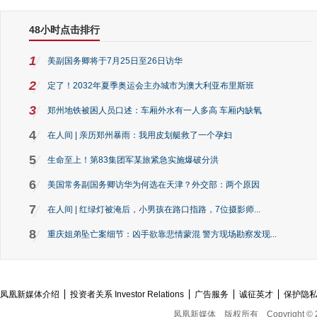
48小时点击排行
1
美副国务卿将于7月25日至26日访华
2
定了！2032年夏季奥运会主办城市为澳大利亚布里斯班
3
郑州地铁被困人员口述：车厢外水有一人多高 车厢内缺氧
4
在人间 | 亲历郑州暴雨：我用皮划艇救了一个孕妇
5
生命至上！第83集团军某旅紧急实施爆破分洪
6
美国常务副国务卿访华为何选在天津？外交部：两个原因
7
在人间 | 红绿灯被淹后，小男孩在路口指路，7位摄影师...
8
重庆姐弟坠亡案细节：凶手欲靠悲情蒙混 警方现场勘察发现...
凤凰新媒体介绍
投资者关系 Investor Relations
广告服务
诚征英才
保护隐
凤凰新媒体
版权所有
Copyright © 