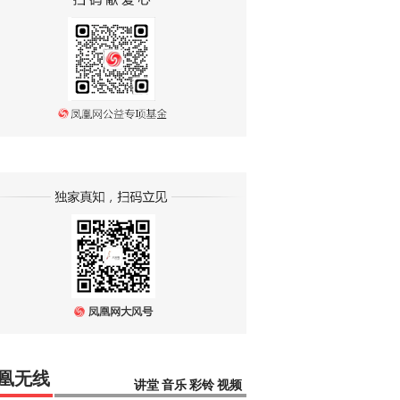
凰无线
讲堂
音乐
彩铃
视频