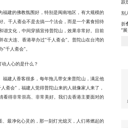
跃
为福建的佛教氛围好，特别是闽南地区，有大规模的
别
好。千人斋会不是去搞一个法会，而是一个素食招待
折
“
和谐文化，中间穿插宣传普陀山，效果非常好。目前
并在大连、香港举办过"千人斋会"。普陀山在台湾的
"千人斋会"。
打动人心的是什么？
。福建人香客很多，每年拖儿带女来普陀山，满足他
千人斋会"，福建人觉得普陀山来的人就像家人来了，
情看得非常崇高、非常美好。我们去香港主要面对的
神圣、最净化心灵的，那一刻灯光熄灭，人们将燃起的