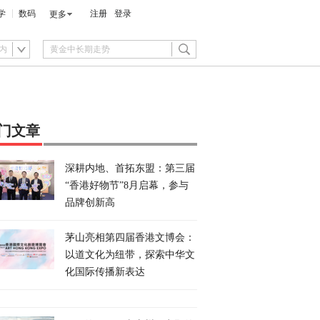
学
数码
注册
登录
更多
内
门文章
深耕内地、首拓东盟：第三届
“香港好物节”8月启幕，参与
品牌创新高
茅山亮相第四届香港文博会：
以道文化为纽带，探索中华文
化国际传播新表达