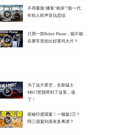
不用看脸!播客“相亲”?新一代
年轻人听声音玩恋综
只用一部Robot Phone，能不能
在赛车里拍出好莱坞大片？
为了这片星空，全新猛士
M817把我带到了这里，值
了！
探秘印度国宴！一顿饭2万？
阿三国宴到底有多离谱？