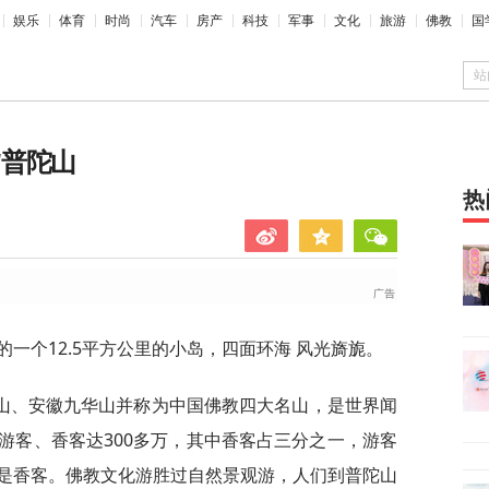
娱乐
体育
时尚
汽车
房产
科技
军事
文化
旅游
佛教
国
站
"普陀山
热
的一个12.5平方公里的小岛，四面环海 风光旖旎。
山、安徽九华山并称为中国佛教四大名山，是世界闻
游客、香客达300多万，其中香客占三分之一，游客
是香客。佛教文化游胜过自然景观游，人们到普陀山