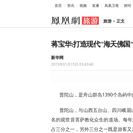
首页
资讯
视频
直播
凤凰卫视
财经
旅游
>
正文
蒋宝华:打造现代"海天佛国
新华网
2015年01月15日 03:43:40
普陀山，是舟山群岛1390个岛屿中
普陀山，与山西五台山、四川峨眉
名的观世音菩萨教化众生的道场。每年
占三分之一，另外三分之一既是游客又