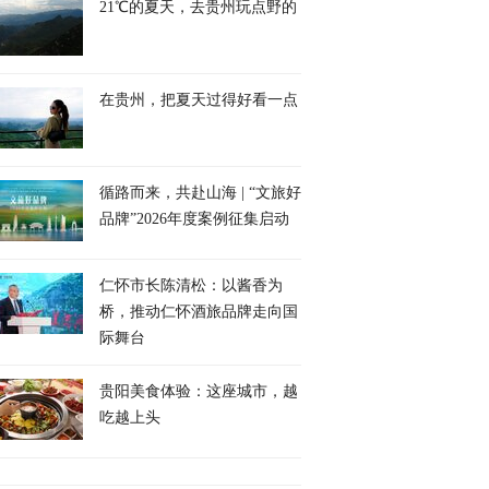
21℃的夏天，去贵州玩点野的
在贵州，把夏天过得好看一点
循路而来，共赴山海 | “文旅好
品牌”2026年度案例征集启动
仁怀市长陈清松：以酱香为
桥，推动仁怀酒旅品牌走向国
际舞台
贵阳美食体验：这座城市，越
吃越上头