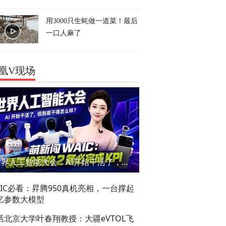
用3000只生蚝做一道菜！最后
一口人麻了
凰V现场
世界人工智能大会：AI开始干活了，但到底干的怎么样？萌新闯WAIC
AIC必看：昇腾950真机亮相，一台撑起
亿参数大模型
话北京大学叶春翔教授：大疆eVTOL飞