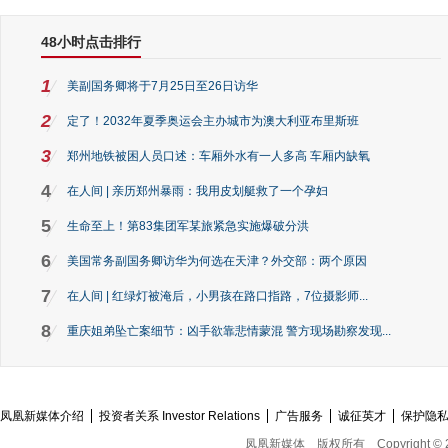
48小时点击排行
1
美副国务卿将于7月25日至26日访华
2
定了！2032年夏季奥运会主办城市为澳大利亚布里斯班
3
郑州地铁被困人员口述：车厢外水有一人多高 车厢内缺氧
4
在人间 | 亲历郑州暴雨：我用皮划艇救了一个孕妇
5
生命至上！第83集团军某旅紧急实施爆破分洪
6
美国常务副国务卿访华为何选在天津？外交部：两个原因
7
在人间 | 红绿灯被淹后，小男孩在路口指路，7位摄影师...
8
重庆姐弟坠亡案细节：凶手欲靠悲情蒙混 警方现场勘察发现...
凤凰新媒体介绍
投资者关系 Investor Relations
广告服务
诚征英才
保护隐
凤凰新媒体
版权所有
Copyright © 