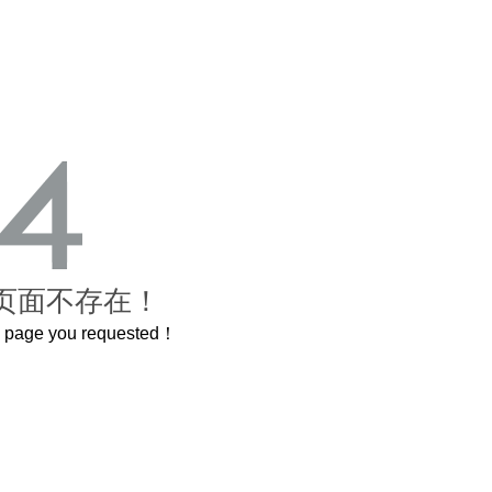
页面不存在！
he page you requested！
岁的紫禁城
曲奇届的“爱马仕”把你的爱封在罐子