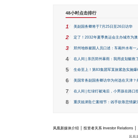
48小时点击排行
1
美副国务卿将于7月25日至26日访华
2
定了！2032年夏季奥运会主办城市为
3
郑州地铁被困人员口述：车厢外水有一
4
在人间 | 亲历郑州暴雨：我用皮划艇救
5
生命至上！第83集团军某旅紧急实施爆
6
美国常务副国务卿访华为何选在天津？
7
在人间 | 红绿灯被淹后，小男孩在路口指
8
重庆姐弟坠亡案细节：凶手欲靠悲情蒙混 
凤凰新媒体介绍
投资者关系 Investor Relations
凤凰