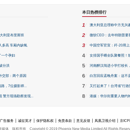
本日热榜排行
1
澳大利亚总理称中方无兴
2
澳大利亚布里斯班
微软CEO：去年特朗普要我们收
3
人多高 车厢内缺氧
中国空军官宣：歼-20用
4
了一个孕妇
女排国手晒全队聚餐照！
5
破分洪
河南醉汉闯进小学打校长，
6
外交部：两个原因
白宫回应孟晚舟案：这不
7
路，7位摄影师...
又打起来了！台湾省“行政院
8
警方现场勘察发现...
港媒：华尔街重要人物约翰·
广告服务
诚征英才
保护隐私权
免责条款
意见反馈
凤凰卫视介绍
京ICP
新媒体
版权所有
Copyright © 2019 Phoenix New Media Limited All Rights Reser