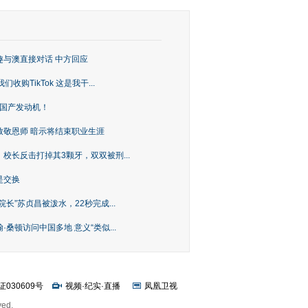
趣与澳直接对话 中方回应
购TikTok 这是我干...
上国产发动机！
致敬恩师 暗示将结束职业生涯
校长反击打掉其3颗牙，双双被刑...
是交换
长”苏贞昌被泼水，22秒完成...
桑顿访问中国多地 意义“类似...
证030609号
视频
·
纪实
·
直播
凤凰卫视
ved.