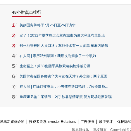
48小时点击排行
1
美副国务卿将于7月25日至26日访华
2
定了！2032年夏季奥运会主办城市为澳大利亚布里斯班
3
郑州地铁被困人员口述：车厢外水有一人多高 车厢内缺氧
4
在人间 | 亲历郑州暴雨：我用皮划艇救了一个孕妇
5
生命至上！第83集团军某旅紧急实施爆破分洪
6
美国常务副国务卿访华为何选在天津？外交部：两个原因
7
在人间 | 红绿灯被淹后，小男孩在路口指路，7位摄影师...
8
重庆姐弟坠亡案细节：凶手欲靠悲情蒙混 警方现场勘察发现...
凤凰新媒体介绍
投资者关系 Investor Relations
广告服务
诚征英才
保护隐
凤凰新媒体
版权所有
Copyright © 