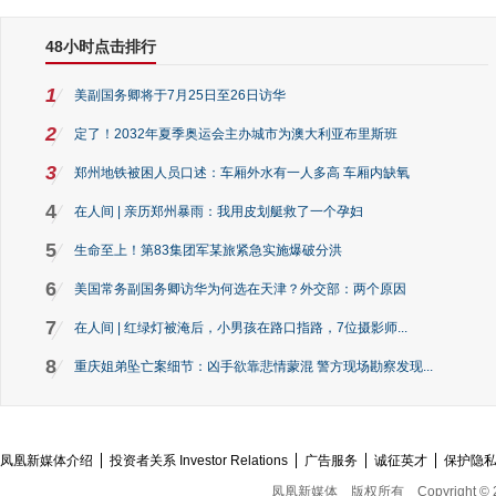
48小时点击排行
1
美副国务卿将于7月25日至26日访华
2
定了！2032年夏季奥运会主办城市为澳大利亚布里斯班
3
郑州地铁被困人员口述：车厢外水有一人多高 车厢内缺氧
4
在人间 | 亲历郑州暴雨：我用皮划艇救了一个孕妇
5
生命至上！第83集团军某旅紧急实施爆破分洪
6
美国常务副国务卿访华为何选在天津？外交部：两个原因
7
在人间 | 红绿灯被淹后，小男孩在路口指路，7位摄影师...
8
重庆姐弟坠亡案细节：凶手欲靠悲情蒙混 警方现场勘察发现...
凤凰新媒体介绍
投资者关系 Investor Relations
广告服务
诚征英才
保护隐
凤凰新媒体
版权所有
Copyright © 