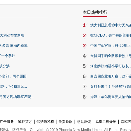
本日热榜排行
1
澳大利亚总理称中方无兴
2
澳大利亚布里斯班
微软CEO：去年特朗普要我们收
3
人多高 车厢内缺氧
中国空军官宣：歼-20用
4
了一个孕妇
女排国手晒全队聚餐照！
5
破分洪
河南醉汉闯进小学打校长，
6
外交部：两个原因
白宫回应孟晚舟案：这不
7
路，7位摄影师...
又打起来了！台湾省“行政院
8
警方现场勘察发现...
港媒：华尔街重要人物约翰·
广告服务
诚征英才
保护隐私权
免责条款
意见反馈
凤凰卫视介绍
京ICP
新媒体
版权所有
Copyright © 2019 Phoenix New Media Limited All Rights Reser