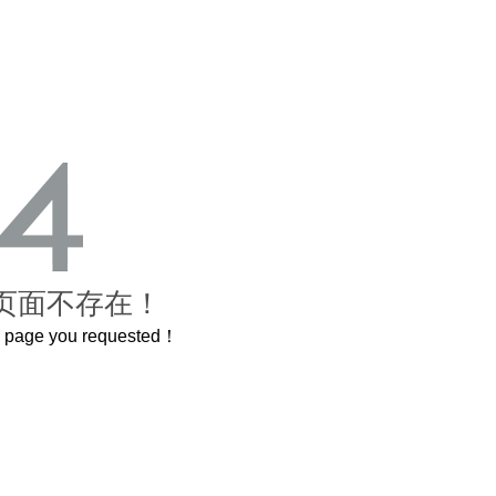
页面不存在！
he page you requested！
曲奇届的“爱马仕”把你的爱封在罐子里送给TA