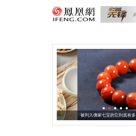
把它加到了牛轧糖里
被列入佛家七宝的它到底有多美？