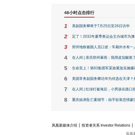
48小时点击排行
1
美副国务卿将于7月25日至26日访华
2
定了！2032年夏季奥运会主办城市为
3
郑州地铁被困人员口述：车厢外水有一
4
在人间 | 亲历郑州暴雨：我用皮划艇救
5
生命至上！第83集团军某旅紧急实施爆
6
美国常务副国务卿访华为何选在天津？
7
在人间 | 红绿灯被淹后，小男孩在路口指
8
重庆姐弟坠亡案细节：凶手欲靠悲情蒙混 
凤凰新媒体介绍
投资者关系 Investor Relations
凤凰