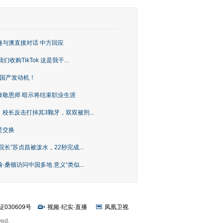
趣与澳直接对话 中方回应
购TikTok 这是我干...
上国产发动机！
致敬恩师 暗示将结束职业生涯
校长反击打掉其3颗牙，双双被刑...
是交换
长”苏贞昌被泼水，22秒完成...
桑顿访问中国多地 意义“类似...
证030609号
视频
·
纪实
·
直播
凤凰卫视
ved.