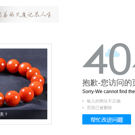
抱歉-您访问的
Sorry-We cannot find t
输入的网址不正确
页面已被删除
这个3.2米的长卷，还原了600岁的紫禁城