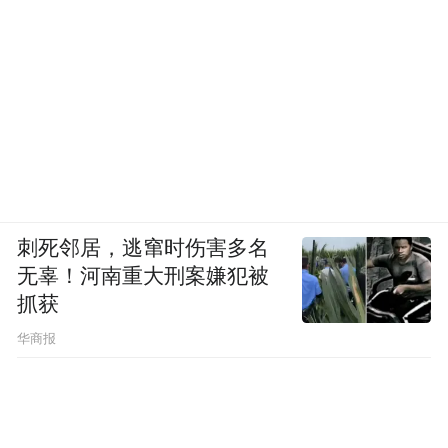
刺死邻居，逃窜时伤害多名
无辜！河南重大刑案嫌犯被
抓获
华商报