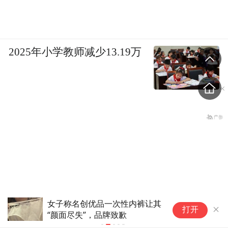
2025年小学教师减少13.19万
女子称名创优品一次性内裤让其
马
打开
“颜面尽失”，品牌致歉
厂
巨