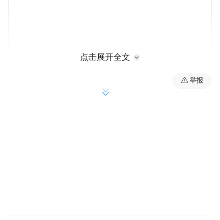
点击展开全文
举报
我觉得现在比较大的互联网公司里，其实是
在不同的客单价上的，指的是基础的客单
价，不是变现的客单价，因为在变现上面还
是有区别的，我们说的是基础服务，比方说
百度搜索的基础服务、腾讯的即时通讯，它
都是免费的，再往上阿里的基础服务是付
费，我看到过有披露阿里的淘宝应该是180元