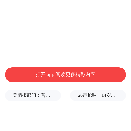
的平均客单价水平。我们再看京东，它也是
基于交易的，客单价更高一点，因为它以自
营为主，可能是300元的平均客单价，小米的
平均客单价可能要1000-2000元，因为它卖的
是手机，但是同样量还是很大。
但是这种要去生产出一个1000元的商品，要
打开 app 阅读更多精彩内容
去卖到2000块钱的商品的难度，对整个互联
网发展水平，对中国经济的发展要求也是更
美情报部门：普京或发动有限攻击，试探北约集体防御
26声枪响！14岁的初三学生，枪杀了祖父母、老师、学生
高一些，以前是没有的，但现在慢慢越来越
成熟，现在可以去生产一个手机出来卖，但
是我们发现这些公司分布在不同的客单价水
平上，出现了越来越多的这样的公司在往高