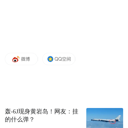
客单价品类上走，这也标志着我们的生活和
互联网结合的程度越来越紧密。
刚才我们说转化的时候，就会面临一个场景
的问题，刚才我们提到从10元到1000元的转
化，或者从10元到5元转化的过程中，有一个
非常重要的背景。在我们旅游和金融的结合
上，也有非常丰富的场景，几乎是覆盖了整
个金融业务的大多数产品。
轰-6J现身黄岩岛！网友：挂
很多公司经常会烧钱，亏损，为什么会有这
的什么弹？
样的逻辑？其实这个逻辑是非常清晰的，所