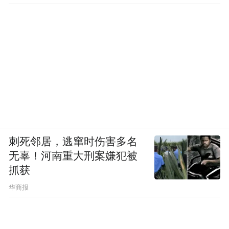
刺死邻居，逃窜时伤害多名
无辜！河南重大刑案嫌犯被
抓获
华商报