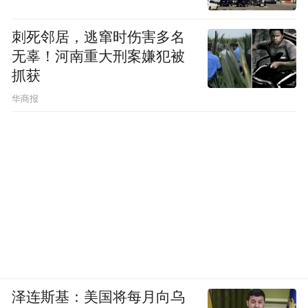
刺死邻居，逃窜时伤害多名
无辜！河南重大刑案嫌犯被
抓获
华商报
泽连斯基：美国将每月向乌