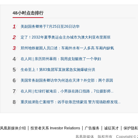
48小时点击排行
1
美副国务卿将于7月25日至26日访华
2
定了！2032年夏季奥运会主办城市为澳大利亚布里斯班
3
郑州地铁被困人员口述：车厢外水有一人多高 车厢内缺氧
4
在人间 | 亲历郑州暴雨：我用皮划艇救了一个孕妇
5
生命至上！第83集团军某旅紧急实施爆破分洪
6
美国常务副国务卿访华为何选在天津？外交部：两个原因
7
在人间 | 红绿灯被淹后，小男孩在路口指路，7位摄影师...
8
重庆姐弟坠亡案细节：凶手欲靠悲情蒙混 警方现场勘察发现...
凤凰新媒体介绍
投资者关系 Investor Relations
广告服务
诚征英才
保护隐
凤凰新媒体
版权所有
Copyright © 