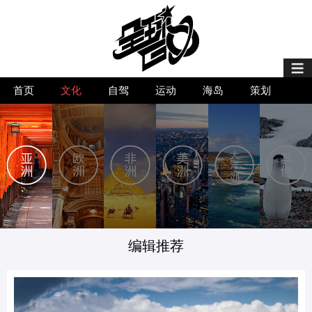
首页
首页
文化
自驾
运动
海岛
策划
极致之旅
嗜住
TRAVEL WITH
旅人
生活美学家
编辑推荐