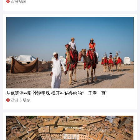
欧洲 德国
从低调渔村到沙漠明珠 揭开神秘多哈的“一千零一页”
亚洲 卡塔尔